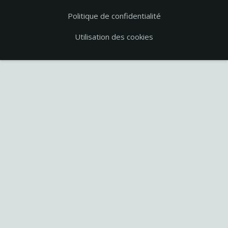
Politique de confidentialité
Utilisation des cookies