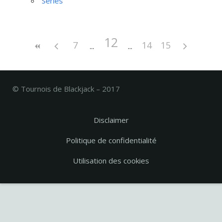
Series
12
7
14
15
© Tournois de Blackjack – 2017
Disclaimer
Politique de confidentialité
Utilisation des cookies