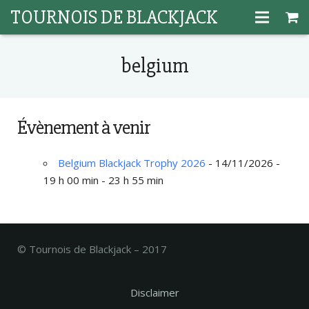
TOURNOIS DE BLACKJACK
Accueil
belgium
Articles
L’auteur
Évènement à venir
Guides
Belgium Blackjack Trophy 2026
- 14/11/2026 -
Contact
19 h 00 min - 23 h 55 min
© Tournois de Blackjack – 2017
Disclaimer