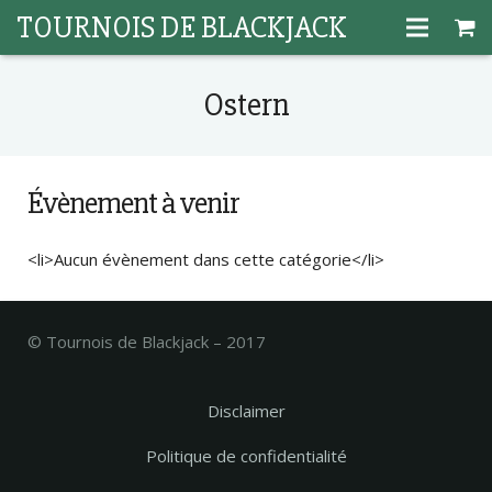
TOURNOIS DE BLACKJACK
Accueil
Ostern
Articles
L’auteur
Évènement à venir
Guides
<li>Aucun évènement dans cette catégorie</li>
Contact
© Tournois de Blackjack – 2017
Disclaimer
Politique de confidentialité