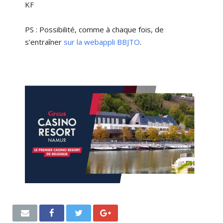
KF
PS : Possibilité, comme à chaque fois, de
s’entraîner
sur la webappli BBJTO
.