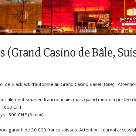
 (Grand Casino de Bâle, Sui
i de Blackjack d’automne au Grand Casino Basel (Bâle) ! Attention,
pécialement situé en francophonie, mais quand même à portée d
n : 600 CHF
ys : 300 CHF (3 max)
ool garanti de 30 000 francs suisses. Attention, tournoi accessibl