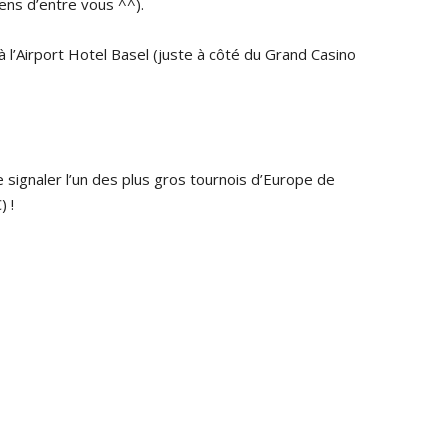
ens d’entre vous ^^).
l’Airport Hotel Basel (juste à côté du Grand Casino
 signaler l’un des plus gros tournois d’Europe de
 !