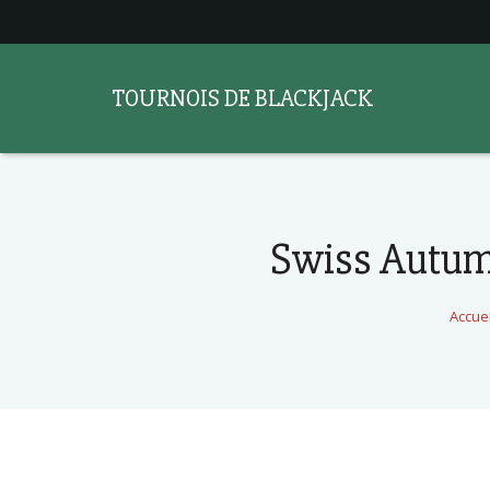
TOURNOIS DE BLACKJACK
Swiss Autumn
Accuei