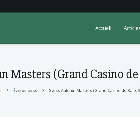
Accueil
Article
 Masters (Grand Casino de 
l
Évènements
Swiss Autumn Masters (Grand Casino de Bâle, S