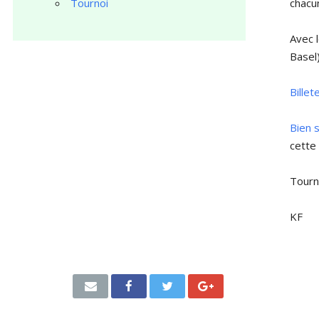
Tournoi
chacu
Avec 
Basel)
Billet
Bien 
cette
Tourn
KF