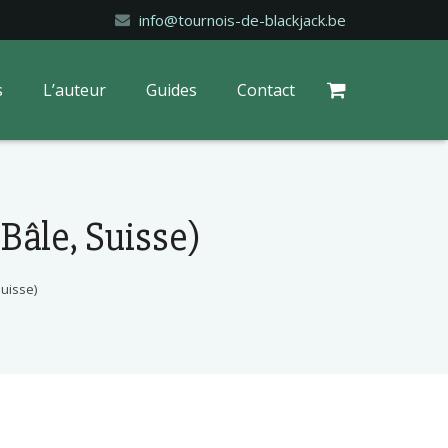
info@tournois-de-blackjack.be
s
L’auteur
Guides
Contact
Bâle, Suisse)
uisse)