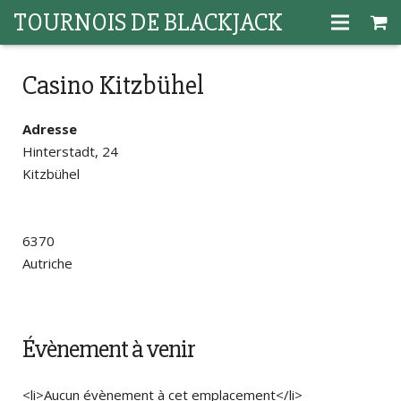
TOURNOIS DE BLACKJACK
Accueil
Casino Kitzbühel
Articles
Adresse
L’auteur
Hinterstadt, 24
Kitzbühel
Guides
Contact
6370
Autriche
Évènement à venir
<li>Aucun évènement à cet emplacement</li>