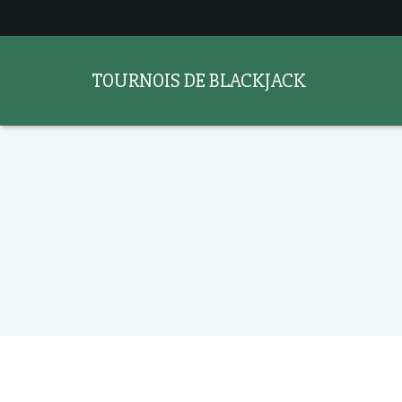
TOURNOIS DE BLACKJACK