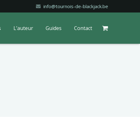
info@tournois-de-blackjack.be
s
L’auteur
Guides
Contact