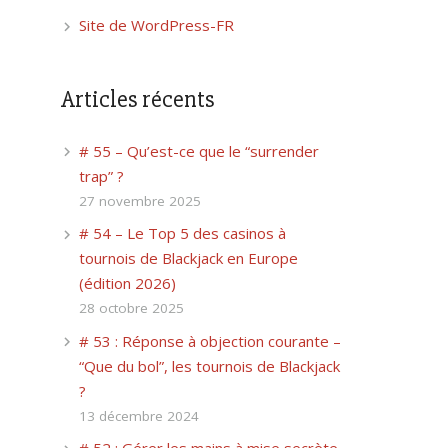
Site de WordPress-FR
Articles récents
# 55 – Qu’est-ce que le “surrender
trap” ?
27 novembre 2025
# 54 – Le Top 5 des casinos à
tournois de Blackjack en Europe
(édition 2026)
28 octobre 2025
# 53 : Réponse à objection courante –
“Que du bol”, les tournois de Blackjack
?
13 décembre 2024