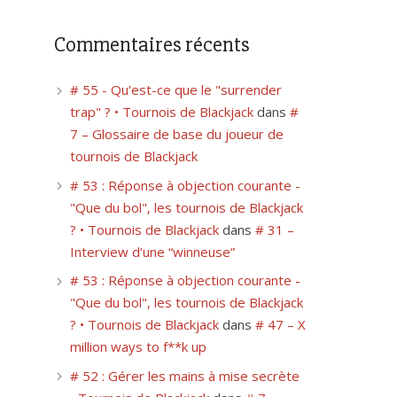
Commentaires récents
# 55 - Qu'est-ce que le "surrender
trap" ? • Tournois de Blackjack
dans
#
7 – Glossaire de base du joueur de
tournois de Blackjack
# 53 : Réponse à objection courante -
"Que du bol", les tournois de Blackjack
? • Tournois de Blackjack
dans
# 31 –
Interview d’une “winneuse”
# 53 : Réponse à objection courante -
"Que du bol", les tournois de Blackjack
? • Tournois de Blackjack
dans
# 47 – X
million ways to f**k up
# 52 : Gérer les mains à mise secrète