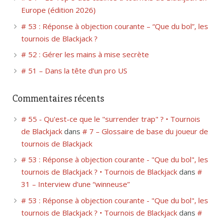
Europe (édition 2026)
# 53 : Réponse à objection courante – “Que du bol”, les
tournois de Blackjack ?
# 52 : Gérer les mains à mise secrète
# 51 – Dans la tête d’un pro US
Commentaires récents
# 55 - Qu'est-ce que le "surrender trap" ? • Tournois
de Blackjack
dans
# 7 – Glossaire de base du joueur de
tournois de Blackjack
# 53 : Réponse à objection courante - "Que du bol", les
tournois de Blackjack ? • Tournois de Blackjack
dans
#
31 – Interview d’une “winneuse”
# 53 : Réponse à objection courante - "Que du bol", les
tournois de Blackjack ? • Tournois de Blackjack
dans
#