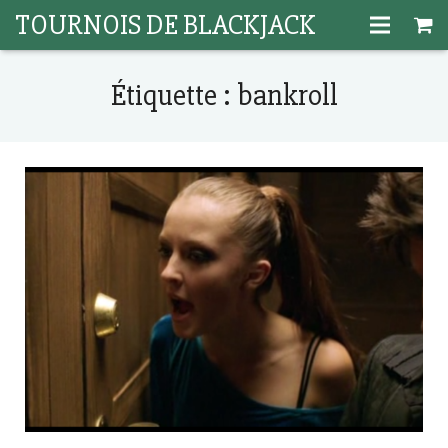
TOURNOIS DE BLACKJACK
Accueil
Étiquette :
bankroll
Articles
L’auteur
Guides
Contact