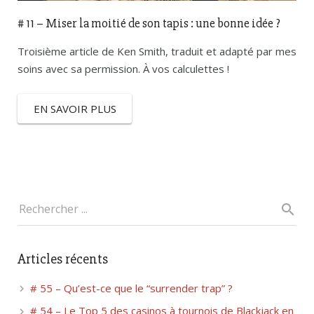
# 11 – Miser la moitié de son tapis : une bonne idée ?
Troisième article de Ken Smith, traduit et adapté par mes
soins avec sa permission. À vos calculettes !
EN SAVOIR PLUS
Articles récents
# 55 – Qu’est-ce que le “surrender trap” ?
# 54 – Le Top 5 des casinos à tournois de Blackjack en