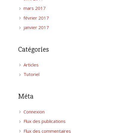
mars 2017
février 2017
janvier 2017
Catégories
Articles
Tutoriel
Méta
Connexion
Flux des publications
Flux des commentaires