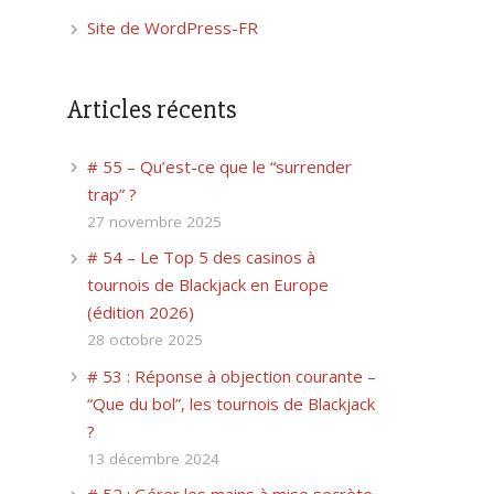
Site de WordPress-FR
Articles récents
# 55 – Qu’est-ce que le “surrender
trap” ?
27 novembre 2025
# 54 – Le Top 5 des casinos à
tournois de Blackjack en Europe
(édition 2026)
28 octobre 2025
# 53 : Réponse à objection courante –
“Que du bol”, les tournois de Blackjack
?
13 décembre 2024