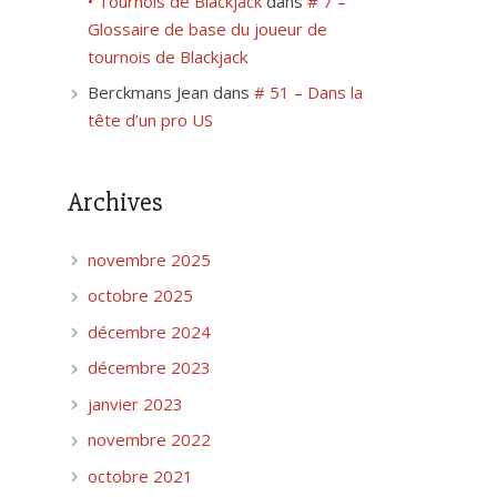
• Tournois de Blackjack
dans
# 7 –
Glossaire de base du joueur de
tournois de Blackjack
Berckmans Jean
dans
# 51 – Dans la
tête d’un pro US
Archives
novembre 2025
octobre 2025
décembre 2024
décembre 2023
janvier 2023
novembre 2022
octobre 2021