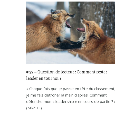
# 32 – Question de lecteur : Comment rester
leader en tournoi ?
« Chaque fois que je passe en tête du classement
je me fais détrôner la main d’après. Comment
défendre mon « leadership » en cours de partie ? 
(Mike H.)