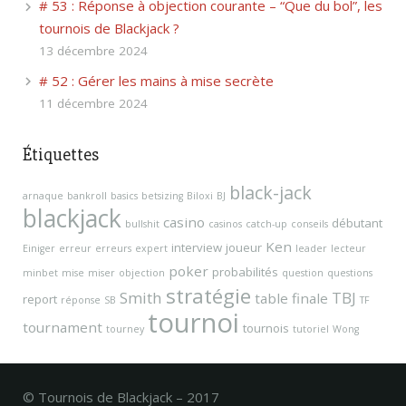
# 53 : Réponse à objection courante – “Que du bol”, les
tournois de Blackjack ?
13 décembre 2024
# 52 : Gérer les mains à mise secrète
11 décembre 2024
Étiquettes
black-jack
arnaque
bankroll
basics
betsizing
Biloxi
BJ
blackjack
casino
débutant
bullshit
casinos
catch-up
conseils
Ken
interview
joueur
Einiger
erreur
erreurs
expert
leader
lecteur
poker
probabilités
minbet
mise
miser
objection
question
questions
stratégie
Smith
TBJ
table finale
report
réponse
SB
TF
tournoi
tournament
tournois
tourney
tutoriel
Wong
© Tournois de Blackjack – 2017