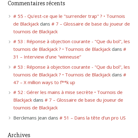
Commentaires récents
# 55 - Qu'est-ce que le "surrender trap" ? • Tournois
de Blackjack
dans
# 7 – Glossaire de base du joueur de
tournois de Blackjack
# 53 : Réponse à objection courante - "Que du bol", les
tournois de Blackjack ? • Tournois de Blackjack
dans
#
31 – Interview d’une “winneuse”
# 53 : Réponse à objection courante - "Que du bol", les
tournois de Blackjack ? • Tournois de Blackjack
dans
#
47 – X million ways to f**k up
# 52 : Gérer les mains à mise secrète • Tournois de
Blackjack
dans
# 7 – Glossaire de base du joueur de
tournois de Blackjack
Berckmans Jean
dans
# 51 – Dans la tête d’un pro US
Archives