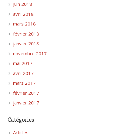
juin 2018
avril 2018
mars 2018
février 2018
janvier 2018
novembre 2017
mai 2017
avril 2017
mars 2017
février 2017
janvier 2017
Catégories
Articles