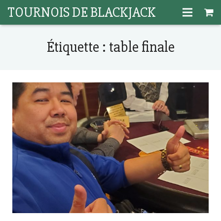
TOURNOIS DE BLACKJACK
Accueil
Étiquette :
table finale
Articles
L’auteur
Guides
Contact