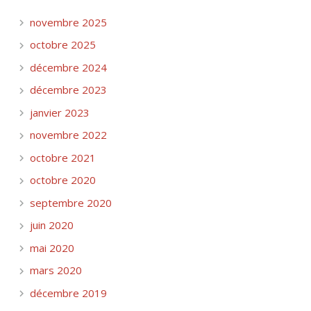
novembre 2025
octobre 2025
décembre 2024
décembre 2023
janvier 2023
novembre 2022
octobre 2021
octobre 2020
septembre 2020
juin 2020
mai 2020
mars 2020
décembre 2019