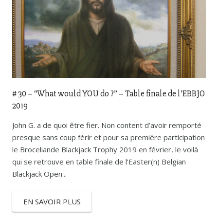
# 30 – “What would YOU do ?” – Table finale de l’EBBJO
2019
John G. a de quoi être fier. Non content d’avoir remporté
presque sans coup férir et pour sa première participation
le Broceliande Blackjack Trophy 2019 en février, le voilà
qui se retrouve en table finale de l’Easter(n) Belgian
Blackjack Open...
EN SAVOIR PLUS