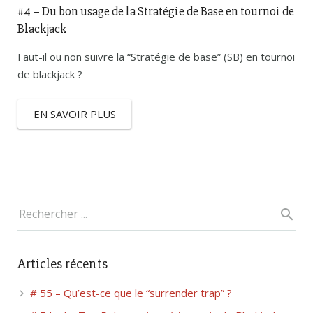
#4 – Du bon usage de la Stratégie de Base en tournoi de
Blackjack
Faut-il ou non suivre la “Stratégie de base” (SB) en tournoi
de blackjack ?
EN SAVOIR PLUS
Articles récents
# 55 – Qu’est-ce que le “surrender trap” ?