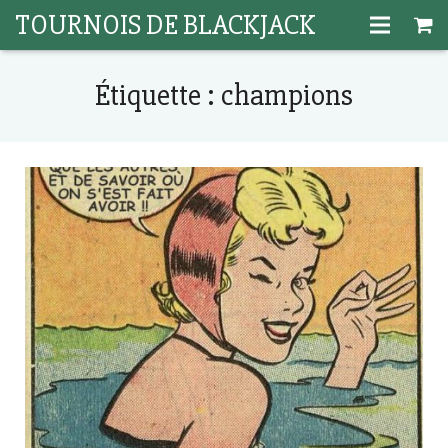
TOURNOIS DE BLACKJACK
Accueil
Étiquette :
champions
Articles
L’auteur
Guides
Contact