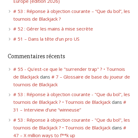
Europe (édition 2026)
# 53 : Réponse à objection courante – “Que du bol”, les
tournois de Blackjack ?
# 52 : Gérer les mains à mise secrète
# 51 – Dans la tête d’un pro US
Commentaires récents
# 55 - Qu'est-ce que le "surrender trap" ? • Tournois
de Blackjack
dans
# 7 – Glossaire de base du joueur de
tournois de Blackjack
# 53 : Réponse à objection courante - "Que du bol", les
tournois de Blackjack ? • Tournois de Blackjack
dans
#
31 – Interview d’une “winneuse”
# 53 : Réponse à objection courante - "Que du bol", les
tournois de Blackjack ? • Tournois de Blackjack
dans
#
47 – X million ways to f**k up