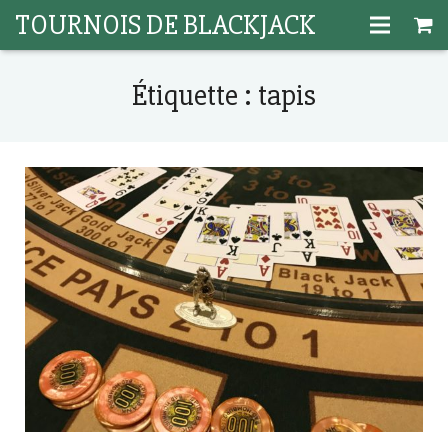
TOURNOIS DE BLACKJACK
Accueil
Étiquette :
tapis
Articles
L’auteur
Guides
Contact