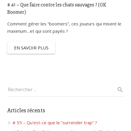
# 41 – Que faire contre les chats sauvages ? (OK
Boomer)
Comment gérer les “boomers”, ces joueurs qui misent le
maximum…et qui sont payés ?
EN SAVOIR PLUS
Articles récents
# 55 – Qu’est-ce que le “surrender trap” ?