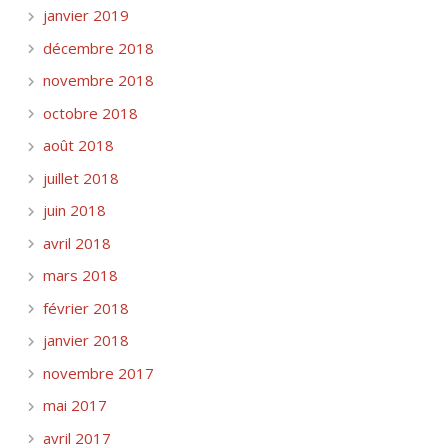
janvier 2019
décembre 2018
novembre 2018
octobre 2018
août 2018
juillet 2018
juin 2018
avril 2018
mars 2018
février 2018
janvier 2018
novembre 2017
mai 2017
avril 2017