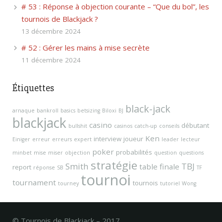
# 53 : Réponse à objection courante – “Que du bol”, les
tournois de Blackjack ?
13 décembre 2024
# 52 : Gérer les mains à mise secrète
11 décembre 2024
Étiquettes
black-jack
arnaque
bankroll
basics
betsizing
Biloxi
BJ
blackjack
casino
débutant
bullshit
casinos
catch-up
conseils
Ken
interview
joueur
Einiger
erreur
erreurs
expert
leader
lecteur
poker
probabilités
minbet
mise
miser
objection
question
questions
stratégie
Smith
TBJ
table finale
report
réponse
SB
TF
tournoi
tournament
tournois
tourney
tutoriel
Wong
© Tournois de Blackjack – 2017