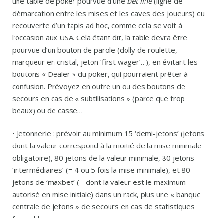
une table de poker pourvue d’une
bet line
(ligne de
démarcation entre les mises et les caves des joueurs) ou
recouverte d’un tapis ad hoc, comme cela se voit à
l’occasion aux USA. Cela étant dit, la table devra être
pourvue d’un bouton de parole (dolly de roulette,
marqueur en cristal, jeton ‘first wager’…), en évitant les
boutons « Dealer » du poker, qui pourraient prêter à
confusion. Prévoyez en outre un ou des boutons de
secours en cas de « subtilisations » (parce que trop
beaux) ou de casse…
• Jetonnerie : prévoir au minimum 15 ‘demi-jetons’ (jetons
dont la valeur correspond à la moitié de la mise minimale
obligatoire), 80 jetons de la valeur minimale, 80 jetons
‘intermédiaires’ (= 4 ou 5 fois la mise minimale), et 80
jetons de ‘maxbet’ (= dont la valeur est le maximum
autorisé en mise initiale) dans un rack, plus une « banque
centrale de jetons » de secours en cas de statistiques