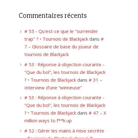
Commentaires récents
# 55 - Qu'est-ce que le "surrender
trap" ? • Tournois de Blackjack
dans
#
7 – Glossaire de base du joueur de
tournois de Blackjack
# 53 : Réponse à objection courante -
"Que du bol", les tournois de Blackjack
? • Tournois de Blackjack
dans
# 31 –
Interview d’une “winneuse”
# 53 : Réponse à objection courante -
"Que du bol", les tournois de Blackjack
? • Tournois de Blackjack
dans
# 47 – X
million ways to f**k up
# 52 : Gérer les mains à mise secrète